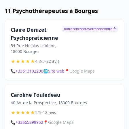
11 Psychothérapeutes à Bourges
Claire Denizet
notrerencontrevotrerencontre.fr
Psychopraticienne
54 Rue Nicolas Leblanc,
18000 Bourges
★
★
★
★
★
•
4.8/5
22 avis
📞
+33613102200
🌐
Site web
📍
Google Maps
Caroline Fouledeau
40 Av. de la Prospective, 18000 Bourges
★
★
★
★
★
•
5/5
18 avis
📞
+33665398952
📍
Google Maps