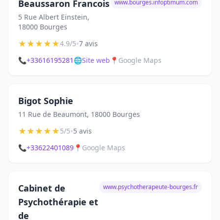
Beaussaron Francois
www.bourges.infoptimum.com
5 Rue Albert Einstein,
18000 Bourges
★
★
★
★
★
•
4.9/5
7 avis
📞
+33616195281
🌐
Site web
📍
Google Maps
Bigot Sophie
11 Rue de Beaumont, 18000 Bourges
★
★
★
★
★
•
5/5
5 avis
📞
+33622401089
📍
Google Maps
Cabinet de
www.psychotherapeute-bourges.fr
Psychothérapie et
de