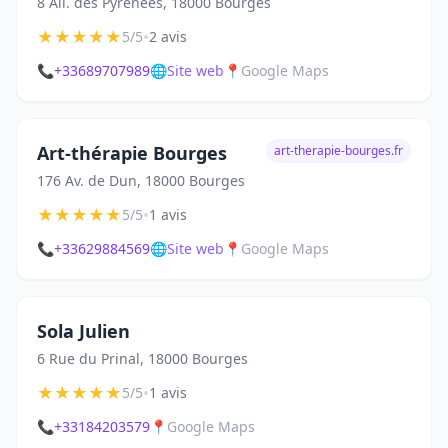
8 All. des Pyrénées, 18000 Bourges
★
★
★
★
★
•
5/5
2 avis
📞
+33689707989
🌐
Site web
📍
Google Maps
Art-thérapie Bourges
art-therapie-bourges.fr
176 Av. de Dun, 18000 Bourges
★
★
★
★
★
•
5/5
1 avis
📞
+33629884569
🌐
Site web
📍
Google Maps
Sola Julien
6 Rue du Prinal, 18000 Bourges
★
★
★
★
★
•
5/5
1 avis
📞
+33184203579
📍
Google Maps