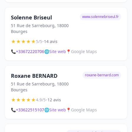
Solenne Briseul
www.solennebriseul.fr
51 Rue de Sarrebourg, 18000
Bourges
★
★
★
★
★
•
5/5
14 avis
📞
+33672220706
🌐
Site web
📍
Google Maps
Roxane BERNARD
roxane-bernard.com
51 Rue de Sarrebourg, 18000
Bourges
★
★
★
★
★
•
4.9/5
12 avis
📞
+33622515107
🌐
Site web
📍
Google Maps