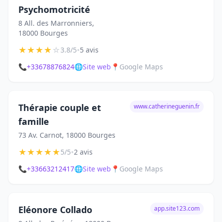
Psychomotricité
8 All. des Marronniers,
18000 Bourges
★
★
★
★
☆
•
3.8/5
5 avis
📞
+33678876824
🌐
Site web
📍
Google Maps
Thérapie couple et
www.catherineguenin.fr
famille
73 Av. Carnot, 18000 Bourges
★
★
★
★
★
•
5/5
2 avis
📞
+33663212417
🌐
Site web
📍
Google Maps
Eléonore Collado
app.site123.com