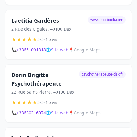
Laetitia Gardères
www.facebook.com
2 Rue des Cigales, 40100 Dax
★
★
★
★
★
•
5/5
1 avis
📞
+33651091818
🌐
Site web
📍
Google Maps
Dorin Brigitte
psychotherapeute-dax.fr
Psychothérapeute
22 Rue Saint-Pierre, 40100 Dax
★
★
★
★
★
•
5/5
1 avis
📞
+33630216074
🌐
Site web
📍
Google Maps