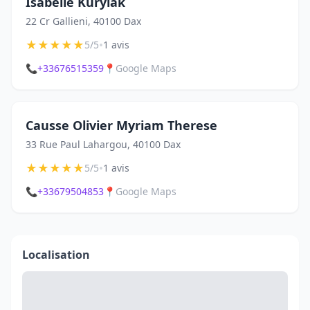
Isabelle Kurylak
22 Cr Gallieni, 40100 Dax
★
★
★
★
★
•
5/5
1 avis
📞
+33676515359
📍
Google Maps
Causse Olivier Myriam Therese
33 Rue Paul Lahargou, 40100 Dax
★
★
★
★
★
•
5/5
1 avis
📞
+33679504853
📍
Google Maps
Localisation