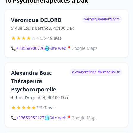
10 Psychothérapeutes à Dax
Véronique DELORD
veroniquedelord.com
5 Rue Louis Barthou, 40100 Dax
★
★
★
★
☆
•
4.6/5
19 avis
📞
+33558900776
🌐
Site web
📍
Google Maps
Alexandra Bosc
alexandrabosc-therapeute.fr
Thérapeute
Psychocorporelle
4 Rue d'Argoubet, 40100 Dax
★
★
★
★
★
•
5/5
7 avis
📞
+33659952127
🌐
Site web
📍
Google Maps