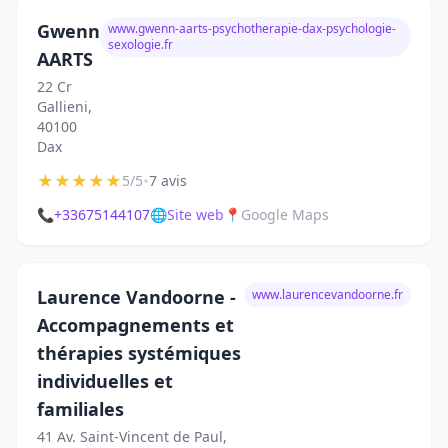
Gwenn
www.gwenn-aarts-psychotherapie-dax-psychologie-
sexologie.fr
AARTS
22 Cr
Gallieni,
40100
Dax
★
★
★
★
★
•
5/5
7 avis
📞
+33675144107
🌐
Site web
📍
Google Maps
Laurence Vandoorne -
www.laurencevandoorne.fr
Accompagnements et
thérapies systémiques
individuelles et
familiales
41 Av. Saint-Vincent de Paul,