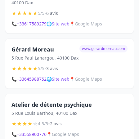
40100 Dax
★
★
★
★
★
•
5/5
6 avis
📞
+33617589279
🌐
Site web
📍
Google Maps
Gérard Moreau
www.gerardmoreau.com
5 Rue Paul Lahargou, 40100 Dax
★
★
★
★
★
•
5/5
3 avis
📞
+33645988752
🌐
Site web
📍
Google Maps
Atelier de détente psychique
5 Rue Louis Barthou, 40100 Dax
★
★
★
★
☆
•
4.5/5
2 avis
📞
+33558900776
📍
Google Maps