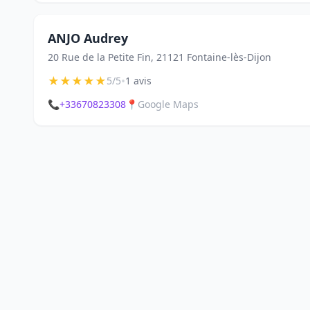
ANJO Audrey
20 Rue de la Petite Fin, 21121 Fontaine-lès-Dijon
★
★
★
★
★
•
5/5
1 avis
📞
+33670823308
📍
Google Maps