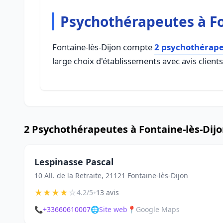
Psychothérapeutes à Fo
Fontaine-lès-Dijon compte
2 psychothérap
large choix d'établissements avec avis client
2 Psychothérapeutes à Fontaine-lès-Dij
Lespinasse Pascal
10 All. de la Retraite, 21121 Fontaine-lès-Dijon
★
★
★
★
☆
•
4.2/5
13 avis
📞
+33660610007
🌐
Site web
📍
Google Maps