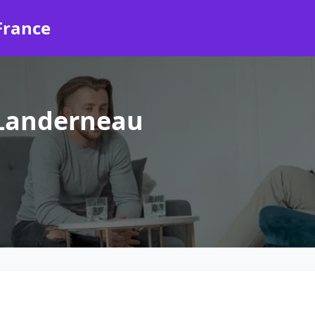
France
 Landerneau