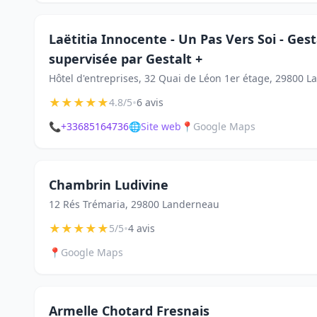
Laëtitia Innocente - Un Pas Vers Soi - Ges
supervisée par Gestalt +
Hôtel d'entreprises, 32 Quai de Léon 1er étage, 29800 
★
★
★
★
★
•
4.8/5
6 avis
📞
+33685164736
🌐
Site web
📍
Google Maps
Chambrin Ludivine
12 Rés Trémaria, 29800 Landerneau
★
★
★
★
★
•
5/5
4 avis
📍
Google Maps
Armelle Chotard Fresnais