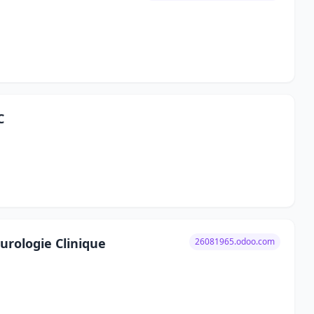
C
urologie Clinique
26081965.odoo.com