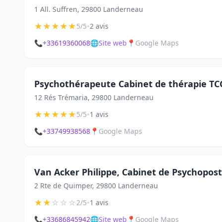
1 All. Suffren, 29800 Landerneau
★
★
★
★
★
•
5/5
2 avis
📞
+33619360068
🌐
Site web
📍
Google Maps
Psychothérapeute Cabinet de thérapie TC
12 Rés Trémaria, 29800 Landerneau
★
★
★
★
★
•
5/5
1 avis
📞
+33749938568
📍
Google Maps
Van Acker Philippe, Cabinet de Psychopost
2 Rte de Quimper, 29800 Landerneau
★
★
☆
☆
☆
•
2/5
1 avis
📞
+33686845942
🌐
Site web
📍
Google Maps