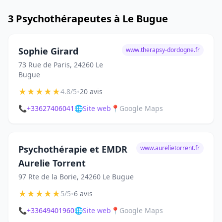
3 Psychothérapeutes à Le Bugue
Sophie Girard
www.therapsy-dordogne.fr
73 Rue de Paris, 24260 Le
Bugue
★
★
★
★
★
•
4.8/5
20 avis
📞
+33627406041
🌐
Site web
📍
Google Maps
Psychothérapie et EMDR
www.aurelietorrent.fr
Aurelie Torrent
97 Rte de la Borie, 24260 Le Bugue
★
★
★
★
★
•
5/5
6 avis
📞
+33649401960
🌐
Site web
📍
Google Maps