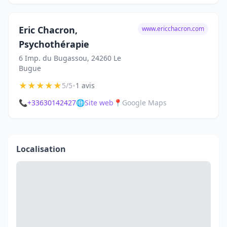
Eric Chacron,
www.ericchacron.com
Psychothérapie
6 Imp. du Bugassou, 24260 Le
Bugue
★
★
★
★
★
•
5/5
1 avis
📞
+33630142427
🌐
Site web
📍
Google Maps
Localisation