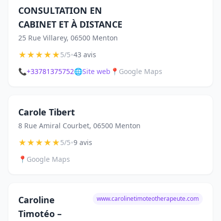
CONSULTATION EN
CABINET ET À DISTANCE
25 Rue Villarey, 06500 Menton
★
★
★
★
★
•
5/5
43 avis
📞
+33781375752
🌐
Site web
📍
Google Maps
Carole Tibert
8 Rue Amiral Courbet, 06500 Menton
★
★
★
★
★
•
5/5
9 avis
📍
Google Maps
Caroline
www.carolinetimoteotherapeute.com
Timotéo –