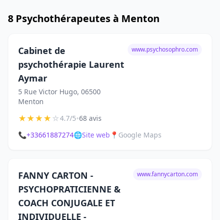
8 Psychothérapeutes à Menton
Cabinet de
www.psychosophro.com
psychothérapie Laurent
Aymar
5 Rue Victor Hugo, 06500
Menton
★
★
★
★
☆
•
4.7/5
68 avis
📞
+33661887274
🌐
Site web
📍
Google Maps
FANNY CARTON -
www.fannycarton.com
PSYCHOPRATICIENNE &
COACH CONJUGALE ET
INDIVIDUELLE -