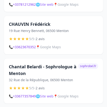
📞
+33781212962
🌐
Site web
📍
Google Maps
CHAUVIN Frédérick
19 Rue Henry Bennett, 06500 Menton
★
★
★
★
★
•
5/5
2 avis
📞
+33623670352
📍
Google Maps
Chantal Belardi - Sophrologue à
sophrobel.fr
Menton
32 Rue de la République, 06500 Menton
★
★
★
★
★
•
5/5
2 avis
📞
+33677357849
🌐
Site web
📍
Google Maps