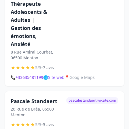
Thérapeute
Adolescents &
Adultes |
Gestion des
émotions,
Anxiété
8 Rue Amiral Courbet,
06500 Menton
★
★
★
★
★
•
5/5
7 avis
📞
+33635481199
🌐
Site web
📍
Google Maps
Pascale Standaert
pascalestandaert.wixsite.com
20 Rue de Bréa, 06500
Menton
★
★
★
★
★
•
5/5
5 avis