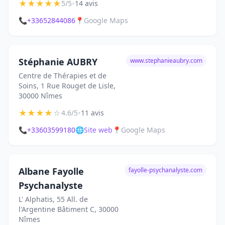
★
★
★
★
★
•
5/5
14 avis
📞
+33652844086
📍
Google Maps
Stéphanie AUBRY
www.stephanieaubry.com
Centre de Thérapies et de
Soins, 1 Rue Rouget de Lisle,
30000 Nîmes
★
★
★
★
☆
•
4.6/5
11 avis
📞
+33603599180
🌐
Site web
📍
Google Maps
Albane Fayolle
fayolle-psychanalyste.com
Psychanalyste
L' Alphatis, 55 All. de
l'Argentine Bâtiment C, 30000
Nîmes