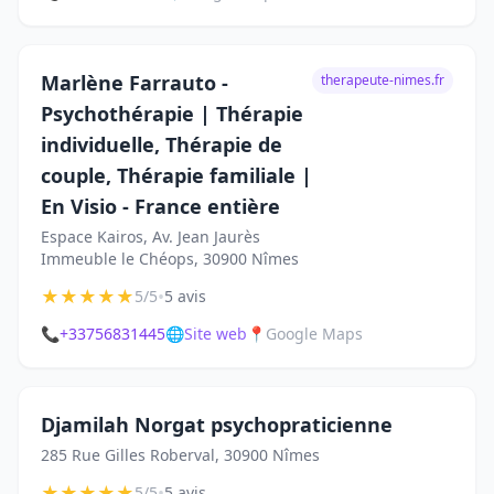
Marlène Farrauto -
therapeute-nimes.fr
Psychothérapie | Thérapie
individuelle, Thérapie de
couple, Thérapie familiale |
En Visio - France entière
Espace Kairos, Av. Jean Jaurès
Immeuble le Chéops, 30900 Nîmes
★
★
★
★
★
•
5/5
5 avis
📞
+33756831445
🌐
Site web
📍
Google Maps
Djamilah Norgat psychopraticienne
285 Rue Gilles Roberval, 30900 Nîmes
★
★
★
★
★
•
5/5
5 avis