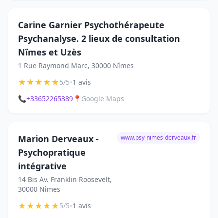
Carine Garnier Psychothérapeute
Psychanalyse. 2 lieux de consultation
Nîmes et Uzès
1 Rue Raymond Marc, 30000 Nîmes
★
★
★
★
★
•
5/5
1 avis
📞
+33652265389
📍
Google Maps
Marion Derveaux -
www.psy-nimes-derveaux.fr
Psychopratique
intégrative
14 Bis Av. Franklin Roosevelt,
30000 Nîmes
★
★
★
★
★
•
5/5
1 avis