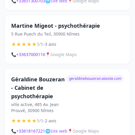
📞
+33651300703
🌐
Site web
📍
Google Maps
Martine Migeot - psychothérapie
5 Rue Puech du Teil, 30900 Nîmes
★
★
★
★
★
•
5/5
3 avis
📞
+33637000116
📍
Google Maps
Géraldine Bouzeran
geraldinebouzeran.wixsite.com
- Cabinet de
psychothérapie
ville active, 485 Av. Jean
Prouvé, 30900 Nîmes
★
★
★
★
★
•
5/5
2 avis
📞
+33618167221
🌐
Site web
📍
Google Maps