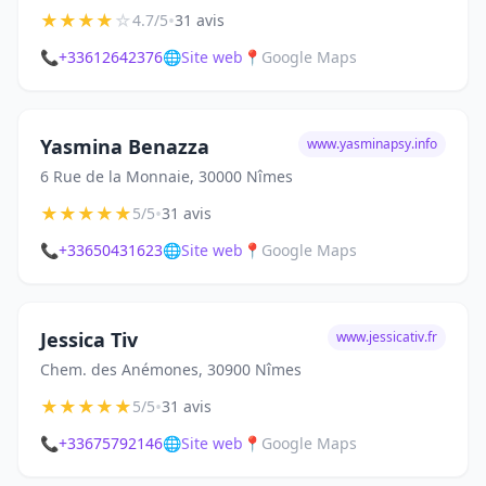
★
★
★
★
☆
•
4.7/5
31 avis
📞
+33612642376
🌐
Site web
📍
Google Maps
Yasmina Benazza
www.yasminapsy.info
6 Rue de la Monnaie, 30000 Nîmes
★
★
★
★
★
•
5/5
31 avis
📞
+33650431623
🌐
Site web
📍
Google Maps
Jessica Tiv
www.jessicativ.fr
Chem. des Anémones, 30900 Nîmes
★
★
★
★
★
•
5/5
31 avis
📞
+33675792146
🌐
Site web
📍
Google Maps