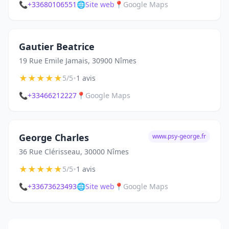
📞
+33680106551
🌐
Site web
📍
Google Maps
Gautier Beatrice
19 Rue Emile Jamais, 30900 Nîmes
★
★
★
★
★
•
5/5
1 avis
📞
+33466212227
📍
Google Maps
George Charles
www.psy-george.fr
36 Rue Clérisseau, 30000 Nîmes
★
★
★
★
★
•
5/5
1 avis
📞
+33673623493
🌐
Site web
📍
Google Maps