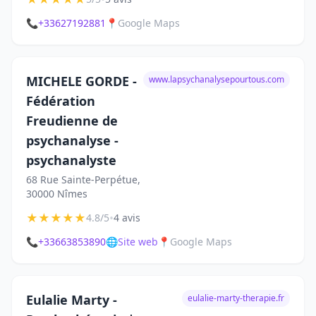
📞
+33627192881
📍
Google Maps
MICHELE GORDE -
www.lapsychanalysepourtous.com
Fédération
Freudienne de
psychanalyse -
psychanalyste
68 Rue Sainte-Perpétue,
30000 Nîmes
★
★
★
★
★
•
4.8/5
4 avis
📞
+33663853890
🌐
Site web
📍
Google Maps
Eulalie Marty -
eulalie-marty-therapie.fr