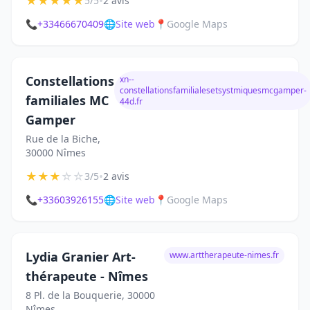
★
★
★
★
★
•
5/5
2 avis
📞
+33466670409
🌐
Site web
📍
Google Maps
Constellations
xn--
constellationsfamilialesetsystmiquesmcgamper-
familiales MC
44d.fr
Gamper
Rue de la Biche,
30000 Nîmes
★
★
★
☆
☆
•
3/5
2 avis
📞
+33603926155
🌐
Site web
📍
Google Maps
Lydia Granier Art-
www.arttherapeute-nimes.fr
thérapeute - Nîmes
8 Pl. de la Bouquerie, 30000
Nîmes