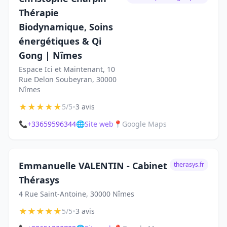
Thérapie
Biodynamique, Soins
énergétiques & Qi
Gong | Nîmes
Espace Ici et Maintenant, 10
Rue Delon Soubeyran, 30000
Nîmes
★
★
★
★
★
•
5/5
3 avis
📞
+33659596344
🌐
Site web
📍
Google Maps
Emmanuelle VALENTIN - Cabinet
therasys.fr
Thérasys
4 Rue Saint-Antoine, 30000 Nîmes
★
★
★
★
★
•
5/5
3 avis