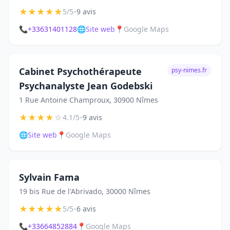
★
★
★
★
★
•
5/5
9 avis
📞
+33631401128
🌐
Site web
📍
Google Maps
Cabinet Psychothérapeute
psy-nimes.fr
Psychanalyste Jean Godebski
1 Rue Antoine Champroux, 30900 Nîmes
★
★
★
★
☆
•
4.1/5
9 avis
🌐
Site web
📍
Google Maps
Sylvain Fama
19 bis Rue de l'Abrivado, 30000 Nîmes
★
★
★
★
★
•
5/5
6 avis
📞
+33664852884
📍
Google Maps