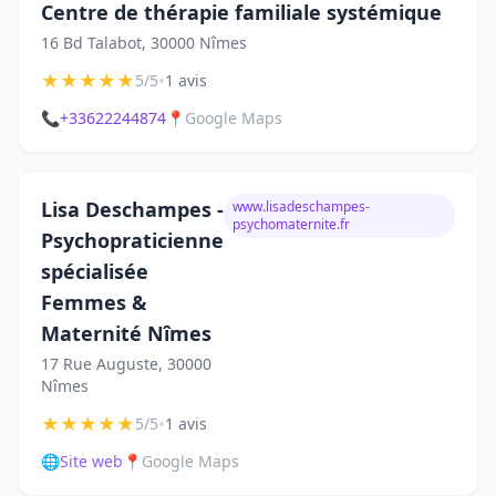
Centre de thérapie familiale systémique
16 Bd Talabot, 30000 Nîmes
★
★
★
★
★
•
5/5
1 avis
📞
+33622244874
📍
Google Maps
Lisa Deschampes -
www.lisadeschampes-
psychomaternite.fr
Psychopraticienne
spécialisée
Femmes &
Maternité Nîmes
17 Rue Auguste, 30000
Nîmes
★
★
★
★
★
•
5/5
1 avis
🌐
Site web
📍
Google Maps