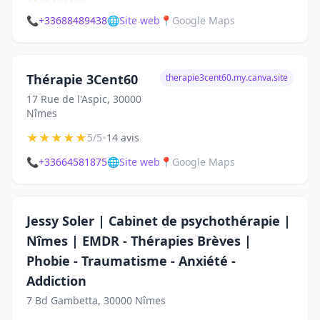
📞
+33688489438
🌐
Site web
📍
Google Maps
Thérapie 3Cent60
therapie3cent60.my.canva.site
17 Rue de l'Aspic, 30000
Nîmes
★
★
★
★
★
•
5/5
14 avis
📞
+33664581875
🌐
Site web
📍
Google Maps
Jessy Soler | Cabinet de psychothérapie |
Nîmes | EMDR - Thérapies Brèves |
Phobie - Traumatisme - Anxiété -
Addiction
7 Bd Gambetta, 30000 Nîmes