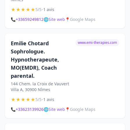
★
★
★
★
★
•
5/5
1 avis
📞
+33659249812
🌐
Site web
📍
Google Maps
Emilie Chotard
www.emi-therapies.com
Sophrologue.
Hypnotherapeute,
MO(EMDR), Coach
parental.
144 Chem. la Croix de Vauvert
Villa A, 30900 Nîmes
★
★
★
★
★
•
5/5
1 avis
📞
+33623139926
🌐
Site web
📍
Google Maps