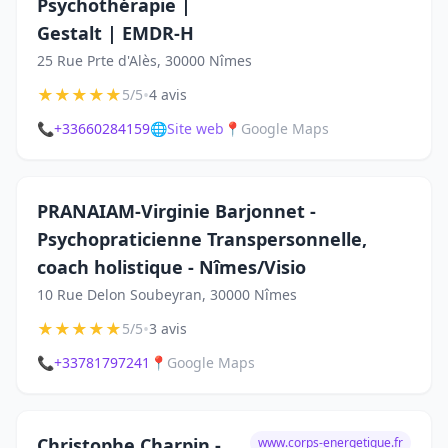
Psychothérapie |
Gestalt | EMDR-H
25 Rue Prte d'Alès, 30000 Nîmes
★
★
★
★
★
•
5/5
4 avis
📞
+33660284159
🌐
Site web
📍
Google Maps
PRANAIAM-Virginie Barjonnet -
Psychopraticienne Transpersonnelle,
coach holistique - Nîmes/Visio
10 Rue Delon Soubeyran, 30000 Nîmes
★
★
★
★
★
•
5/5
3 avis
📞
+33781797241
📍
Google Maps
Christophe Charpin -
www.corps-energetique.fr