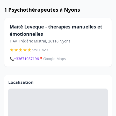
1 Psychothérapeutes à Nyons
Maité Leveque - therapies manuelles et
émotionnelles
1 Av. Frédéric Mistral, 26110 Nyons
★
★
★
★
★
•
5/5
1 avis
📞
+33671087196
📍
Google Maps
Localisation