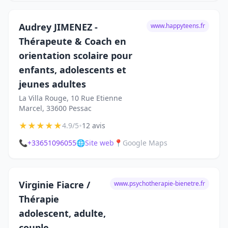
Audrey JIMENEZ -
www.happyteens.fr
Thérapeute & Coach en
orientation scolaire pour
enfants, adolescents et
jeunes adultes
La Villa Rouge, 10 Rue Etienne
Marcel, 33600 Pessac
★
★
★
★
★
•
4.9/5
12 avis
📞
+33651096055
🌐
Site web
📍
Google Maps
Virginie Fiacre /
www.psychotherapie-bienetre.fr
Thérapie
adolescent, adulte,
couple