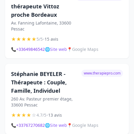
thérapeute Vittoz
proche Bordeaux
Av. Fanning Lafontaine, 33600
Pessac
★
★
★
★
★
•
5/5
15 avis
📞
+33649846542
🌐
Site web
📍
Google Maps
Stéphanie BEYELER -
www.therapiepro.com
Thérapeute : Couple,
Famille, Individuel
260 Av. Pasteur premier étage,
33600 Pessac
★
★
★
★
☆
•
4.7/5
13 avis
📞
+33767270682
🌐
Site web
📍
Google Maps