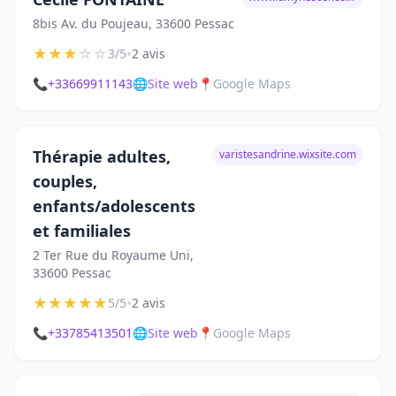
8bis Av. du Poujeau, 33600 Pessac
★
★
★
☆
☆
•
3/5
2 avis
📞
+33669911143
🌐
Site web
📍
Google Maps
Thérapie adultes,
varistesandrine.wixsite.com
couples,
enfants/adolescents
et familiales
2 Ter Rue du Royaume Uni,
33600 Pessac
★
★
★
★
★
•
5/5
2 avis
📞
+33785413501
🌐
Site web
📍
Google Maps