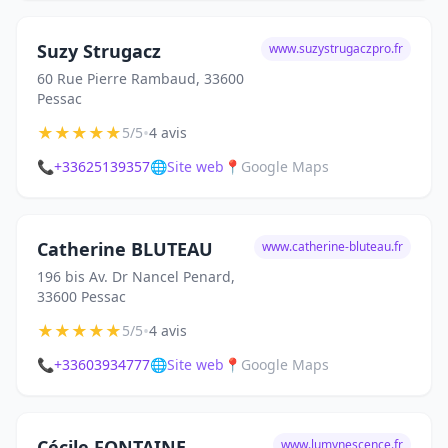
Suzy Strugacz
www.suzystrugaczpro.fr
60 Rue Pierre Rambaud, 33600
Pessac
★
★
★
★
★
•
5/5
4 avis
📞
+33625139357
🌐
Site web
📍
Google Maps
Catherine BLUTEAU
www.catherine-bluteau.fr
196 bis Av. Dr Nancel Penard,
33600 Pessac
★
★
★
★
★
•
5/5
4 avis
📞
+33603934777
🌐
Site web
📍
Google Maps
Cécile FONTAINE
www.lumynescence.fr