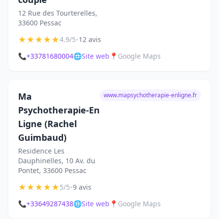
12 Rue des Tourterelles,
33600 Pessac
★
★
★
★
★
•
4.9/5
12 avis
📞
+33781680004
🌐
Site web
📍
Google Maps
Ma
www.mapsychotherapie-enligne.fr
Psychotherapie-En
Ligne (Rachel
Guimbaud)
Residence Les
Dauphinelles, 10 Av. du
Pontet, 33600 Pessac
★
★
★
★
★
•
5/5
9 avis
📞
+33649287438
🌐
Site web
📍
Google Maps