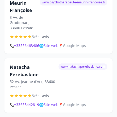
Maurin
www.psychotherapeute-maurin-francoise.fr
Françoise
3 Av. de
Gradignan,
33600 Pessac
★
★
★
★
★
•
5/5
1 avis
📞
+33556463486
🌐
Site web
📍
Google Maps
Natacha
www.natachaperebaskine.com
Perebaskine
52 Av. Jeanne d'Arc, 33600
Pessac
★
★
★
★
★
•
5/5
1 avis
📞
+33658442819
🌐
Site web
📍
Google Maps