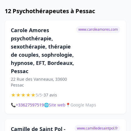
12 Psychothérapeutes à Pessac
Carole Amores
www.caroleamores.com
psychothérapie,
sexothérapie, thérapie
de couples, sophrologie,
hypnose, EFT, Bordeaux,
Pessac
22 Rue des Vanneaux, 33600
Pessac
★
★
★
★
★
•
5/5
37 avis
📞
+33627597519
🌐
Site web
📍
Google Maps
Camille de Saint Pol -
www.camilledesaintpol.fr