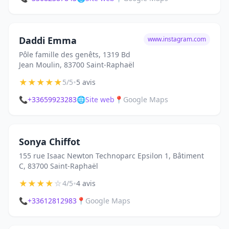
Daddi Emma
www.instagram.com
Pôle famille des genêts, 1319 Bd
Jean Moulin, 83700 Saint-Raphaël
★
★
★
★
★
•
5/5
5 avis
📞
+33659923283
🌐
Site web
📍
Google Maps
Sonya Chiffot
155 rue Isaac Newton Technoparc Epsilon 1, Bâtiment
C, 83700 Saint-Raphaël
★
★
★
★
☆
•
4/5
4 avis
📞
+33612812983
📍
Google Maps