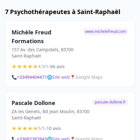
7 Psychothérapeutes à Saint-Raphaël
Michèle Freud
www.michelefreud.com
Formations
157 Av. des Campotels, 83700
Saint-Raphaël
★
★
★
★
★
•
4.9/5
66 avis
📞
+33494404471
🌐
Site web
📍
Google Maps
Pascale Dollone
pascale-dollone.fr
ZA les Genets, Bd Jean Moulin, 83700
Saint-Raphaël
★
★
★
★
★
•
5/5
10 avis
📞
+33682387843
🌐
Site web
📍
Google Maps