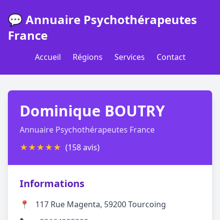
💬 Annuaire Psychothérapeutes
France
Accueil
Régions
Services
Contact
Dominique BOUTRY
Annuaire Psychothérapeutes France
★
★
★
★
★
(158 avis)
Informations
📍
117 Rue Magenta, 59200 Tourcoing