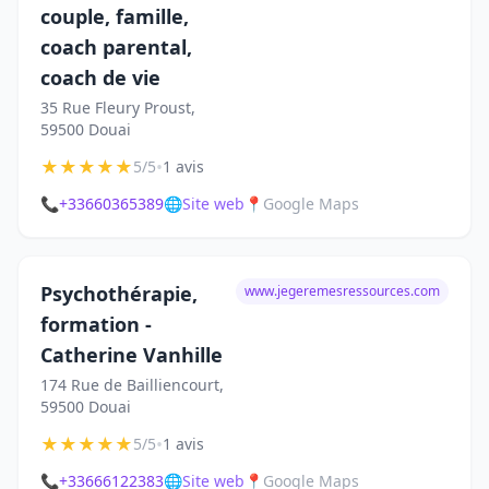
couple, famille,
coach parental,
coach de vie
35 Rue Fleury Proust,
59500 Douai
★
★
★
★
★
•
5/5
1 avis
📞
+33660365389
🌐
Site web
📍
Google Maps
Psychothérapie,
www.jegeremesressources.com
formation -
Catherine Vanhille
174 Rue de Bailliencourt,
59500 Douai
★
★
★
★
★
•
5/5
1 avis
📞
+33666122383
🌐
Site web
📍
Google Maps