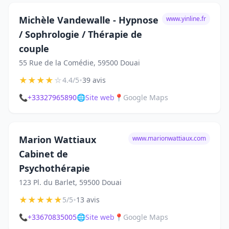
Michèle Vandewalle - Hypnose
www.yinline.fr
/ Sophrologie / Thérapie de
couple
55 Rue de la Comédie, 59500 Douai
★
★
★
★
☆
•
4.4/5
39 avis
📞
+33327965890
🌐
Site web
📍
Google Maps
Marion Wattiaux
www.marionwattiaux.com
Cabinet de
Psychothérapie
123 Pl. du Barlet, 59500 Douai
★
★
★
★
★
•
5/5
13 avis
📞
+33670835005
🌐
Site web
📍
Google Maps