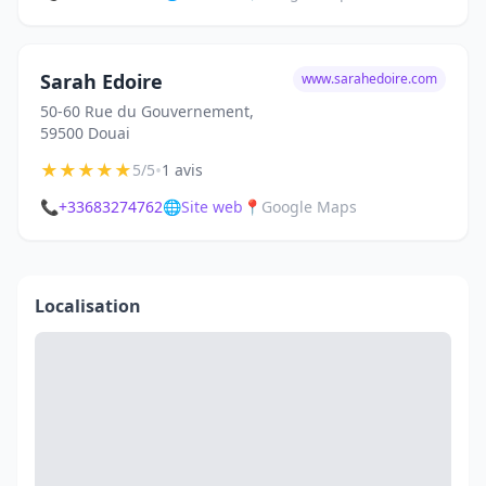
Sarah Edoire
www.sarahedoire.com
50-60 Rue du Gouvernement,
59500 Douai
★
★
★
★
★
•
5/5
1 avis
📞
+33683274762
🌐
Site web
📍
Google Maps
Localisation