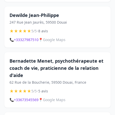
Dewilde Jean-Philippe
247 Rue Jean Jaurès, 59500 Douai
★
★
★
★
★
•
5/5
8 avis
📞
+33327987510
📍
Google Maps
Bernadette Menet, psychothérapeute et
coach de vie, praticienne de la relation
d'aide
62 Rue de la Boucherie, 59500 Douai, France
★
★
★
★
★
•
5/5
5 avis
📞
+33673545569
📍
Google Maps