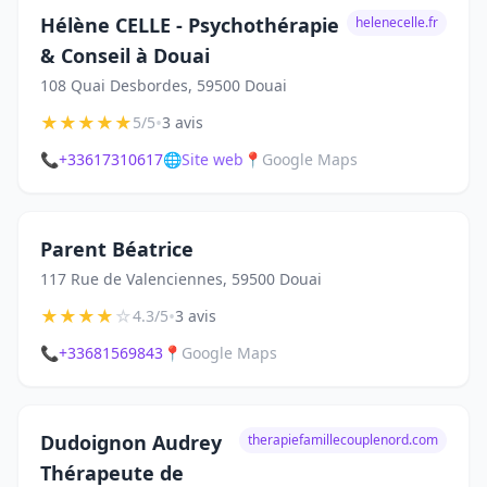
Hélène CELLE - Psychothérapie
helenecelle.fr
& Conseil à Douai
108 Quai Desbordes, 59500 Douai
★
★
★
★
★
•
5/5
3 avis
📞
+33617310617
🌐
Site web
📍
Google Maps
Parent Béatrice
117 Rue de Valenciennes, 59500 Douai
★
★
★
★
☆
•
4.3/5
3 avis
📞
+33681569843
📍
Google Maps
Dudoignon Audrey
therapiefamillecouplenord.com
Thérapeute de