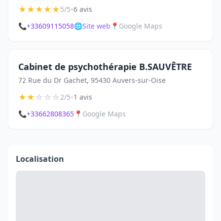
★
★
★
★
★
•
5/5
6 avis
📞
+33609115058
🌐
Site web
📍
Google Maps
Cabinet de psychothérapie B.SAUVÊTRE
72 Rue du Dr Gachet, 95430 Auvers-sur-Oise
★
★
☆
☆
☆
•
2/5
1 avis
📞
+33662808365
📍
Google Maps
Localisation