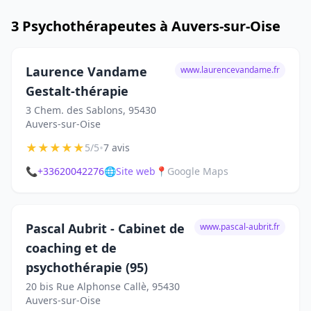
3 Psychothérapeutes à Auvers-sur-Oise
Laurence Vandame
www.laurencevandame.fr
Gestalt-thérapie
3 Chem. des Sablons, 95430
Auvers-sur-Oise
★
★
★
★
★
•
5/5
7 avis
📞
+33620042276
🌐
Site web
📍
Google Maps
Pascal Aubrit - Cabinet de
www.pascal-aubrit.fr
coaching et de
psychothérapie (95)
20 bis Rue Alphonse Callè, 95430
Auvers-sur-Oise