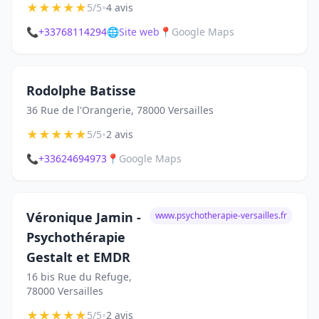
★
★
★
★
★
•
5/5
4 avis
📞
+33768114294
🌐
Site web
📍
Google Maps
Rodolphe Batisse
36 Rue de l'Orangerie, 78000 Versailles
★
★
★
★
★
•
5/5
2 avis
📞
+33624694973
📍
Google Maps
Véronique Jamin -
www.psychotherapie-versailles.fr
Psychothérapie
Gestalt et EMDR
16 bis Rue du Refuge,
78000 Versailles
★
★
★
★
★
•
5/5
2 avis