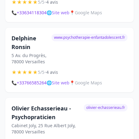
★
★
★
★
★
•
5/5
4 avis
📞
+33634118304
🌐
Site web
📍
Google Maps
Delphine
www.psychotherapie-enfantadolescent.fr
Ronsin
5 Av. du Progrès,
78000 Versailles
★
★
★
★
★
•
5/5
4 avis
📞
+33766585264
🌐
Site web
📍
Google Maps
Olivier Echasserieau -
olivier-echasserieau.fr
Psychopraticien
Cabinet Joly, 25 Rue Albert Joly,
78000 Versailles