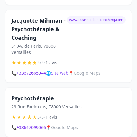
Jacquotte Mihman -
www.essentielles-coaching.com
Psychothérapie &
Coaching
51 Av. de Paris, 78000
Versailles
★
★
★
★
★
•
5/5
1 avis
📞
+33672665044
🌐
Site web
📍
Google Maps
Psychothérapie
29 Rue Exelmans, 78000 Versailles
★
★
★
★
★
•
5/5
1 avis
📞
+33667099066
📍
Google Maps