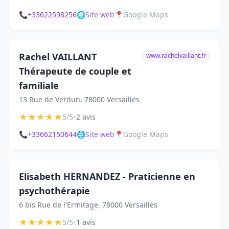
📞
+33622598256
🌐
Site web
📍
Google Maps
Rachel VAILLANT
www.rachelvaillant.fr
Thérapeute de couple et
familiale
13 Rue de Verdun, 78000 Versailles
★
★
★
★
★
•
5/5
2 avis
📞
+33662150644
🌐
Site web
📍
Google Maps
Elisabeth HERNANDEZ - Praticienne en
psychothérapie
6 bis Rue de l'Ermitage, 78000 Versailles
★
★
★
★
★
•
5/5
1 avis