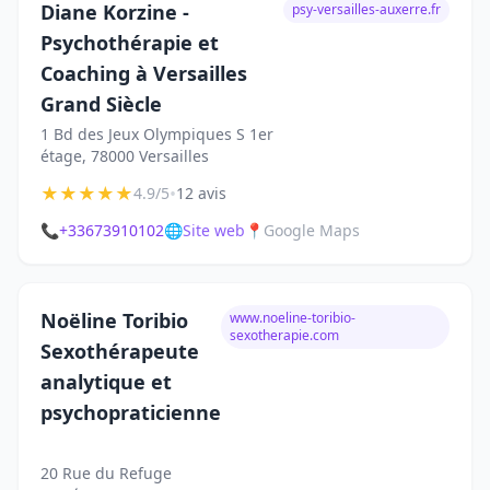
Diane Korzine -
psy-versailles-auxerre.fr
Psychothérapie et
Coaching à Versailles
Grand Siècle
1 Bd des Jeux Olympiques S 1er
étage, 78000 Versailles
★
★
★
★
★
•
4.9/5
12 avis
📞
+33673910102
🌐
Site web
📍
Google Maps
Noëline Toribio
www.noeline-toribio-
sexotherapie.com
Sexothérapeute
analytique et
psychopraticienne
️ ️ ️ ️‍
20 Rue du Refuge