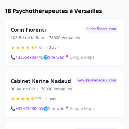
18 Psychothérapeutes à Versailles
Corin Fiorenti
corinefiorenti.com
108 Bd de la Reine, 78000 Versailles
★
★
★
★
★
•
4.8/5
20 avis
📞
+33664903445
🌐
Site web
📍
Google Maps
Cabinet Karine Nadaud
www.karinenadaud.com
90 Av. de Paris, 78000 Versailles
★
★
★
★
★
•
5/5
14 avis
📞
+33973030055
🌐
Site web
📍
Google Maps