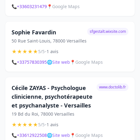
📞
+33603231479
📍
Google Maps
Sophie Favardin
sfgestalt.wixsite.com
50 Rue Saint-Louis, 78000 Versailles
★
★
★
★
★
•
5/5
1 avis
📞
+33757830395
🌐
Site web
📍
Google Maps
Cécile ZAYAS - Psychologue
www.doctolib.fr
clinicienne, psychotérapeute
et psychanalyste - Versailles
19 Bd du Roi, 78000 Versailles
★
★
★
★
★
•
5/5
1 avis
📞
+33612922508
🌐
Site web
📍
Google Maps