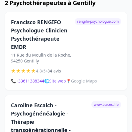
2 Psychothérapeutes à Gentilly
Francisco RENGIFO
rengifo-psychologue.com
Psychologue Clinicien
Psychothérapeute
EMDR
11 Rue du Moulin de la Roche,
94250 Gentilly
★
★
★
★
★
•
4.8/5
84 avis
📞
+33611388344
🌐
Site web
📍
Google Maps
Caroline Escaich -
www.traces.life
Psychogénénéalogie -
Thérapie
transgénérationnelle -