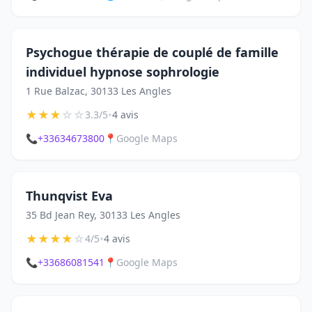
Psychogue thérapie de couplé de famille
individuel hypnose sophrologie
1 Rue Balzac, 30133 Les Angles
★
★
★
☆
☆
•
3.3/5
4 avis
📞
+33634673800
📍
Google Maps
Thunqvist Eva
35 Bd Jean Rey, 30133 Les Angles
★
★
★
★
☆
•
4/5
4 avis
📞
+33686081541
📍
Google Maps