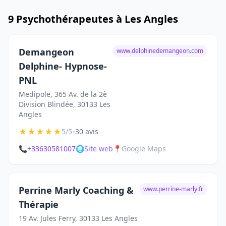
9 Psychothérapeutes à Les Angles
Demangeon
www.delphinedemangeon.com
Delphine- Hypnose-
PNL
Medipole, 365 Av. de la 2è
Division Blindée, 30133 Les
Angles
★
★
★
★
★
•
5/5
30 avis
📞
+33630581007
🌐
Site web
📍
Google Maps
Perrine Marly Coaching &
www.perrine-marly.fr
Thérapie
19 Av. Jules Ferry, 30133 Les Angles