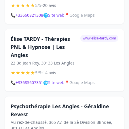
★
★
★
★
★
•
5/5
20 avis
📞
+33660821308
🌐
Site web
📍
Google Maps
Élise TARDY - Thérapies
www.elise-tardy.com
PNL & Hypnose | Les
Angles
22 Bd Jean Rey, 30133 Les Angles
★
★
★
★
★
•
5/5
14 avis
📞
+33685607351
🌐
Site web
📍
Google Maps
Psychothérapie Les Angles - Géraldine
Revest
Au rez-de-chaussé, 365 Av. de la 2è Division Blindée,
30133 Les Angles