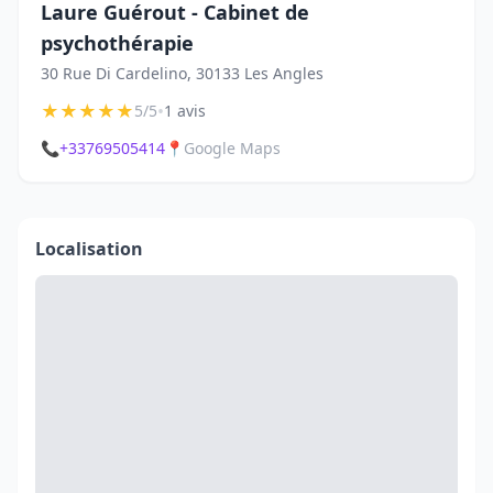
Laure Guérout - Cabinet de
psychothérapie
30 Rue Di Cardelino, 30133 Les Angles
★
★
★
★
★
•
5/5
1 avis
📞
+33769505414
📍
Google Maps
Localisation