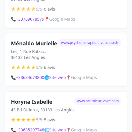
★
★
★
★
★
•
5/5
6 avis
📞
+33789078579
📍
Google Maps
Ménaldo Murielle
www.psychotherapeute-vaucluse.fr
Les, 1 Rue Balzac,
30133 Les Angles
★
★
★
★
★
•
5/5
6 avis
📞
+33634673800
🌐
Site web
📍
Google Maps
Horyna Isabelle
www.art-mieux-vivre.com
43 Bd Diderot, 30133 Les Angles
★
★
★
★
★
•
5/5
5 avis
📞
+33685207748
🌐
Site web
📍
Google Maps