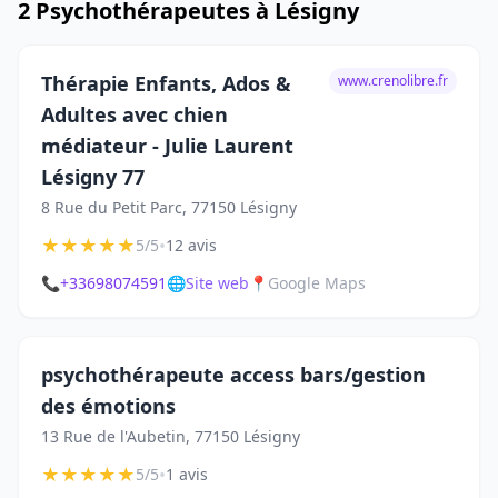
2 Psychothérapeutes à Lésigny
Thérapie Enfants, Ados &
www.crenolibre.fr
Adultes avec chien
médiateur - Julie Laurent
Lésigny 77
8 Rue du Petit Parc, 77150 Lésigny
★
★
★
★
★
•
5/5
12 avis
📞
+33698074591
🌐
Site web
📍
Google Maps
psychothérapeute access bars/gestion
des émotions
13 Rue de l'Aubetin, 77150 Lésigny
★
★
★
★
★
•
5/5
1 avis