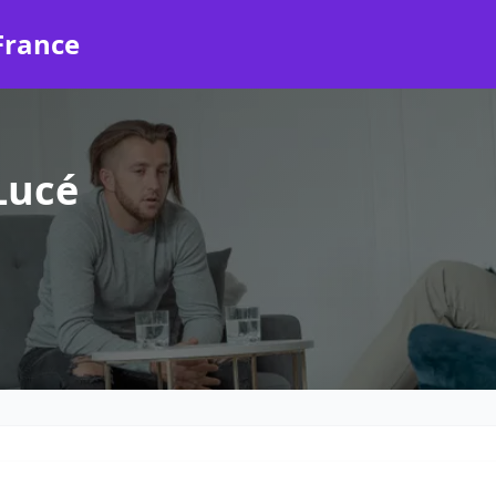
France
Lucé