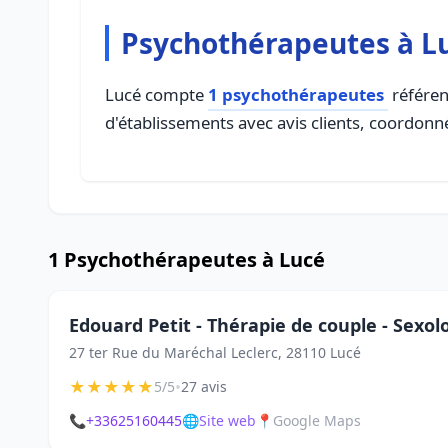
Psychothérapeutes à L
Lucé compte
1 psychothérapeutes
référen
d'établissements avec avis clients, coordonné
1 Psychothérapeutes à Lucé
Edouard Petit - Thérapie de couple - Sexol
27 ter Rue du Maréchal Leclerc, 28110 Lucé
★
★
★
★
★
•
5/5
27 avis
📞
+33625160445
🌐
Site web
📍
Google Maps