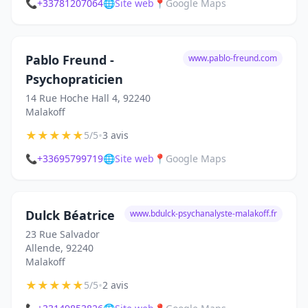
📞
+33781207064
🌐
Site web
📍
Google Maps
Pablo Freund -
www.pablo-freund.com
Psychopraticien
14 Rue Hoche Hall 4, 92240
Malakoff
★
★
★
★
★
•
5/5
3 avis
📞
+33695799719
🌐
Site web
📍
Google Maps
Dulck Béatrice
www.bdulck-psychanalyste-malakoff.fr
23 Rue Salvador
Allende, 92240
Malakoff
★
★
★
★
★
•
5/5
2 avis