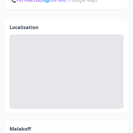
📞
+33149853826
🌐
Site web
📍
Google Maps
Localisation
Malakoff