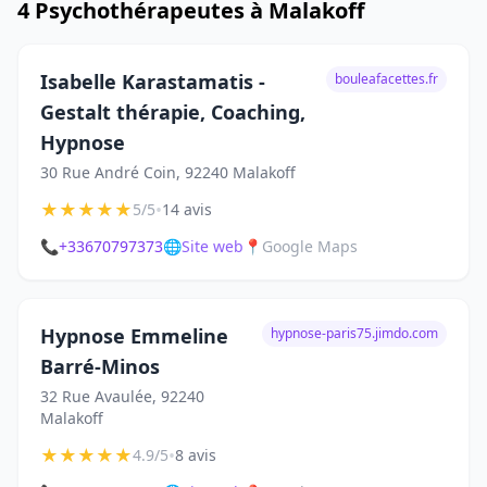
4 Psychothérapeutes à Malakoff
Isabelle Karastamatis -
bouleafacettes.fr
Gestalt thérapie, Coaching,
Hypnose
30 Rue André Coin, 92240 Malakoff
★
★
★
★
★
•
5/5
14 avis
📞
+33670797373
🌐
Site web
📍
Google Maps
Hypnose Emmeline
hypnose-paris75.jimdo.com
Barré-Minos
32 Rue Avaulée, 92240
Malakoff
★
★
★
★
★
•
4.9/5
8 avis