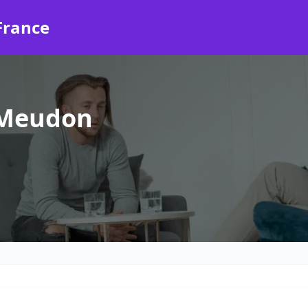
France
 Meudon