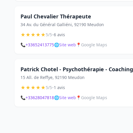
Paul Chevalier Thérapeute
34 Av. du Général Galliéni, 92190 Meudon
★
★
★
★
★
•
5/5
6 avis
📞
+33652413775
🌐
Site web
📍
Google Maps
Patrick Chotel - Psychothérapie - Coachin
15 All. de Reffye, 92190 Meudon
★
★
★
★
★
•
5/5
1 avis
📞
+33628047818
🌐
Site web
📍
Google Maps