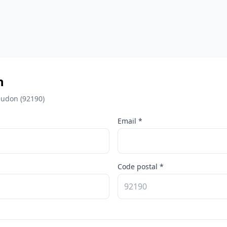
n
eudon (92190)
Email *
Code postal *