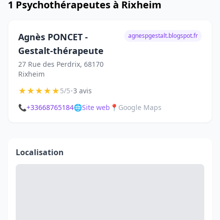
1 Psychothérapeutes à Rixheim
Agnès PONCET -
agnespgestalt.blogspot.fr
Gestalt-thérapeute
27 Rue des Perdrix, 68170
Rixheim
★
★
★
★
★
•
5/5
3 avis
📞
+33668765184
🌐
Site web
📍
Google Maps
Localisation