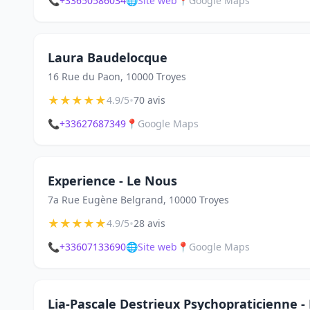
📞
+33650586034
🌐
Site web
📍
Google Maps
Laura Baudelocque
16 Rue du Paon, 10000 Troyes
★
★
★
★
★
•
4.9/5
70 avis
📞
+33627687349
📍
Google Maps
Experience - Le Nous
7a Rue Eugène Belgrand, 10000 Troyes
★
★
★
★
★
•
4.9/5
28 avis
📞
+33607133690
🌐
Site web
📍
Google Maps
Lia-Pascale Destrieux Psychopraticienne 