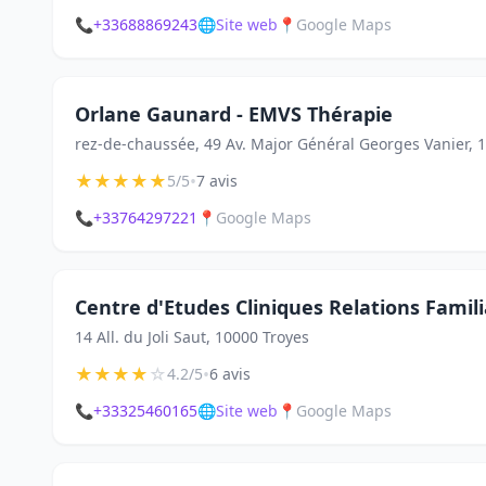
📞
+33688869243
🌐
Site web
📍
Google Maps
Orlane Gaunard - EMVS Thérapie
rez-de-chaussée, 49 Av. Major Général Georges Vanier, 
★
★
★
★
★
•
5/5
7 avis
📞
+33764297221
📍
Google Maps
Centre d'Etudes Cliniques Relations Famili
14 All. du Joli Saut, 10000 Troyes
★
★
★
★
☆
•
4.2/5
6 avis
📞
+33325460165
🌐
Site web
📍
Google Maps