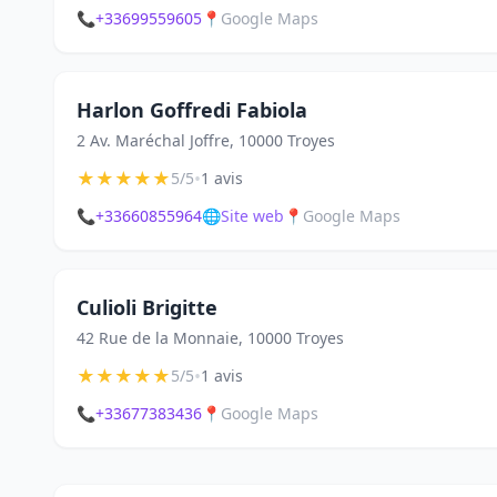
📞
+33699559605
📍
Google Maps
Harlon Goffredi Fabiola
2 Av. Maréchal Joffre, 10000 Troyes
★
★
★
★
★
•
5/5
1 avis
📞
+33660855964
🌐
Site web
📍
Google Maps
Culioli Brigitte
42 Rue de la Monnaie, 10000 Troyes
★
★
★
★
★
•
5/5
1 avis
📞
+33677383436
📍
Google Maps