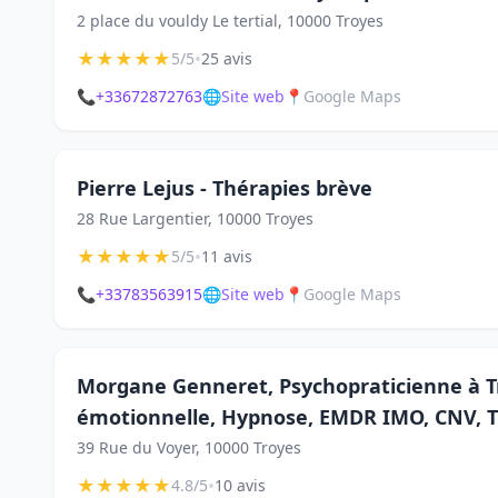
2 place du vouldy Le tertial, 10000 Troyes
★
★
★
★
★
•
5/5
25 avis
📞
+33672872763
🌐
Site web
📍
Google Maps
Pierre Lejus - Thérapies brève
28 Rue Largentier, 10000 Troyes
★
★
★
★
★
•
5/5
11 avis
📞
+33783563915
🌐
Site web
📍
Google Maps
Morgane Genneret, Psychopraticienne à T
émotionnelle, Hypnose, EMDR IMO, CNV, T
39 Rue du Voyer, 10000 Troyes
★
★
★
★
★
•
4.8/5
10 avis