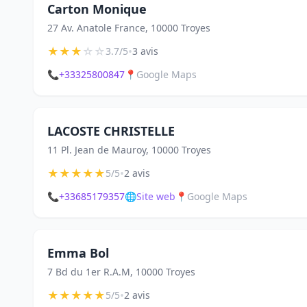
Carton Monique
27 Av. Anatole France, 10000 Troyes
★
★
★
☆
☆
•
3.7/5
3 avis
📞
+33325800847
📍
Google Maps
LACOSTE CHRISTELLE
11 Pl. Jean de Mauroy, 10000 Troyes
★
★
★
★
★
•
5/5
2 avis
📞
+33685179357
🌐
Site web
📍
Google Maps
Emma Bol
7 Bd du 1er R.A.M, 10000 Troyes
★
★
★
★
★
•
5/5
2 avis