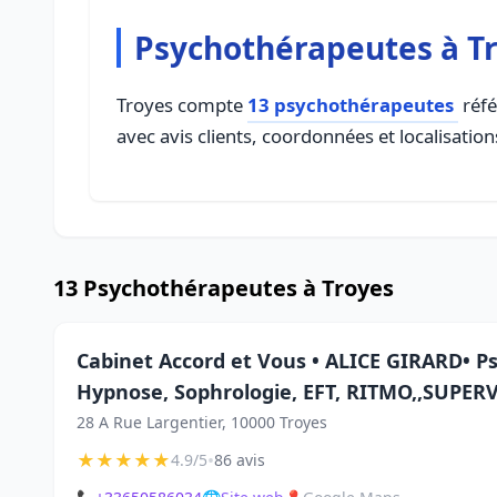
Psychothérapeutes à T
Troyes compte
13 psychothérapeutes
réfé
avec avis clients, coordonnées et localisation
13 Psychothérapeutes à Troyes
Cabinet Accord et Vous • ALICE GIRARD• P
Hypnose, Sophrologie, EFT, RITMO,,SUPER
28 A Rue Largentier, 10000 Troyes
★
★
★
★
★
•
4.9/5
86 avis