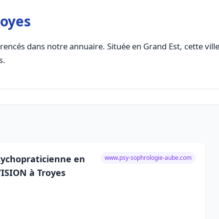
royes
rencés dans notre annuaire. Située en Grand Est, cette vill
s.
sychopraticienne en
www.psy-sophrologie-aube.com
VISION à Troyes