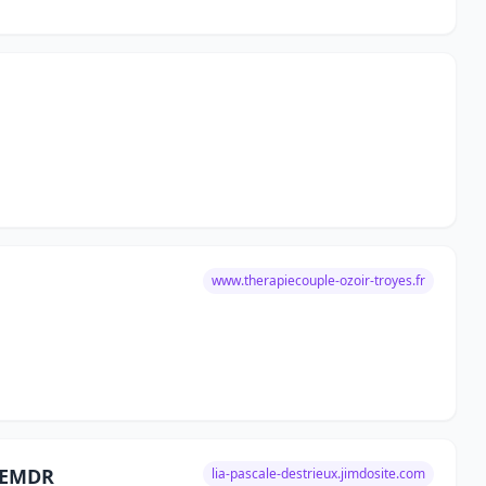
www.therapiecouple-ozoir-troyes.fr
- EMDR
lia-pascale-destrieux.jimdosite.com